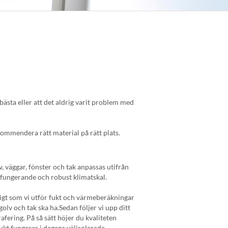
bästa eller att det aldrig varit problem med
ommendera rätt material på rätt plats.
, väggar, fönster och tak anpassas utifrån
t fungerande och robust klimatskal.
igt som vi utför fukt och värmeberäkningar
olv och tak ska ha.Sedan följer vi upp ditt
ering. På så sätt höjer du kvaliteten
kt fungerar i dagens välisolerade