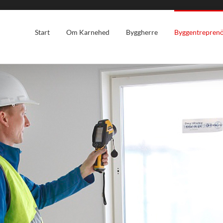
Start
Om Karnehed
Byggherre
Byggentrepren