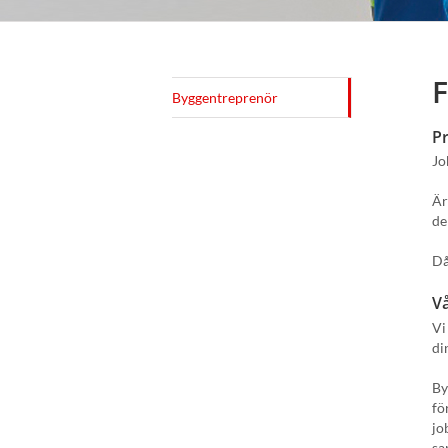
F
Byggentreprenör
Pr
Jo
Är
de
Då
V
Vi
di
By
fö
jo
sa