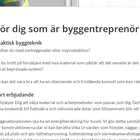
ör dig som är byggentreprenör
aktisk byggteknik
bbar du med ombyggnader eller nyproduktion?
 du trött på försäljare med nya material som påstår att det senaste är det 
ras beprövade system?
 kan det vara bra att ha en oberoende och fristående konsult som kan rek
årt erbjudande
 hjälper Dig att välja material och arbetsmetoder som passar just dig. Golv
na önskemål till fuktsäkra och välisolerade delar som tillsammans blir et
ggnadsnämnden ska ha en energiberäkning för huset. Vi gör detta samtid
r konstruktionerna där vi kan berätta vilka U-värden som fönster, väggar, g
bb på plats och gör täthetsprovning, fuktmätning och värmekamerafotograf
mtidigt som gubbarna kommer att få en ny förståelse för hur värme och fu