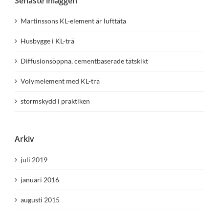
Senaste inläggen
Martinssons KL-element är lufttäta
Husbygge i KL-trä
Diffusionsöppna, cementbaserade tätskikt
Volymelement med KL-trä
stormskydd i praktiken
Arkiv
juli 2019
januari 2016
augusti 2015