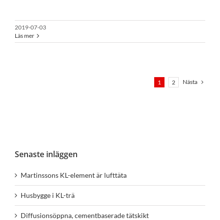
2019-07-03
Läs mer
Nästa
1
2
Senaste inläggen
Martinssons KL-element är lufttäta
Husbygge i KL-trä
Diffusionsöppna, cementbaserade tätskikt