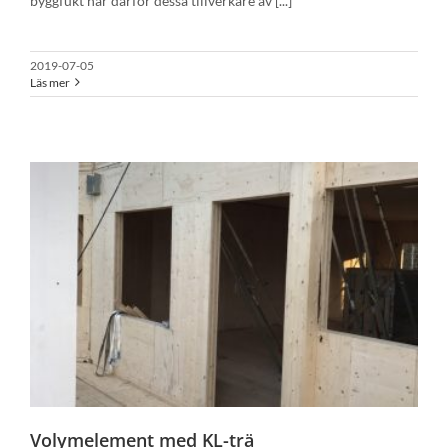
byggfukt har därför dessa tillverkare av [...]
2019-07-05
Läs mer
Volymelement med KL-trä